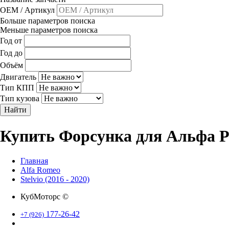
OEM / Артикул
Больше параметров поиска
Меньше параметров поиска
Год от
Год до
Объём
Двигатель
Тип КПП
Тип кузова
Найти
Купить Форсунка для Альфа Ро
Главная
Alfa Romeo
Stelvio (2016 - 2020)
КубМоторс ©
177-26-42
+7 (926)