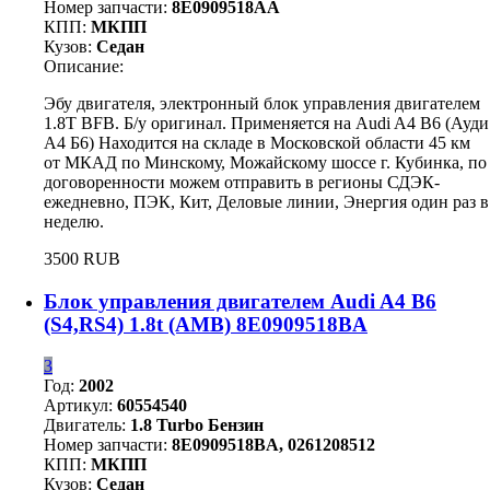
Номер запчасти:
8E0909518AA
КПП:
МКПП
Кузов:
Седан
Описание:
Эбу двигателя, электронный блок управления двигателем
1.8T BFB. Б/у оригинал. Применяется на Audi A4 B6 (Ауди
А4 Б6) Находится на складе в Московской области 45 км
от МКАД по Минскому, Можайскому шоссе г. Кубинка, по
договоренности можем отправить в регионы СДЭК-
ежедневно, ПЭК, Кит, Деловые линии, Энергия один раз в
неделю.
3500 RUB
Блок управления двигателем Audi A4 B6
(S4,RS4) 1.8t (AMB) 8E0909518BA
3
Год:
2002
Артикул:
60554540
Двигатель:
1.8 Turbo Бензин
Номер запчасти:
8E0909518BA, 0261208512
КПП:
МКПП
Кузов:
Седан