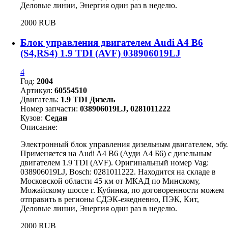
Деловые линии, Энергия один раз в неделю.
2000 RUB
Блок управления двигателем Audi A4 B6
(S4,RS4) 1.9 TDI (AVF) 038906019LJ
4
Год:
2004
Артикул:
60554510
Двигатель:
1.9 TDI Дизель
Номер запчасти:
038906019LJ, 0281011222
Кузов:
Седан
Описание:
Электронный блок управления дизельным двигателем, эбу.
Применяется на Audi A4 B6 (Ауди А4 Б6) с дизельным
двигателем 1.9 TDI (AVF). Оригинальный номер Vag:
038906019LJ, Bosch: 0281011222. Находится на складе в
Московской области 45 км от МКАД по Минскому,
Можайскому шоссе г. Кубинка, по договоренности можем
отправить в регионы СДЭК-ежедневно, ПЭК, Кит,
Деловые линии, Энергия один раз в неделю.
2000 RUB