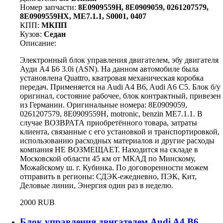
Номер запчасти:
8E0909559H, 8E0909059, 0261207579,
8E0909559HX, ME7.1.1, S0001, 0407
КПП:
МКПП
Кузов:
Седан
Описание:
Электронный блок управления двигателем, эбу двигателя
Ауди А4 Б6 3.0i (ASN). На данном автомобиле была
установлена Quattro, кватровая механическая коробка
передач. Применяется на Audi A4 B6, Audi A6 C5. Блок б/у
оригинал, состояние рабочее, блок контрактный, привезен
из Германии. Оригинальные номера: 8E0909059,
0261207579, 8E0909559H, motronic, benzin ME7.1.1. В
случае ВОЗВРАТА приобретённого товара, затраты
клиента, связанные с его установкой и транспортировкой,
использованию расходных материалов и другие расходы
компания НЕ ВОЗМЕЩАЕТ. Находится на складе в
Московской области 45 км от МКАД по Минскому,
Можайскому ш. г. Кубинка. По договоренности можем
отправить в регионы: СДЭК-ежедневно, ПЭК, Кит,
Деловые линии, Энергия один раз в неделю.
2000 RUB
Блок управления двигателем Audi A4 B6