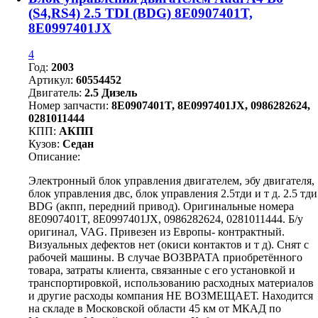
(S4,RS4) 2.5 TDI (BDG) 8E0907401T,
8E0997401JX
4
Год:
2003
Артикул:
60554452
Двигатель:
2.5 Дизель
Номер запчасти:
8E0907401T, 8E0997401JX, 0986282624,
0281011444
КПП:
АКПП
Кузов:
Седан
Описание:
Электронный блок управления двигателем, эбу двигателя,
блок управления двс, блок управления 2.5тди и т д. 2.5 тди
BDG (акпп, передний привод). Оригинальные номера
8E0907401T, 8E0997401JX, 0986282624, 0281011444. Б/у
оригинал, VAG. Привезен из Европы- контрактный.
Визуальных дефектов нет (окиси контактов и т д). Снят с
рабочей машины. В случае ВОЗВРАТА приобретённого
товара, затраты клиента, связанные с его установкой и
транспортировкой, использованию расходных материалов
и другие расходы компания НЕ ВОЗМЕЩАЕТ. Находится
на складе в Московской области 45 км от МКАД по