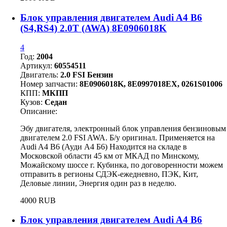
Блок управления двигателем Audi A4 B6
(S4,RS4) 2.0T (AWA) 8E0906018K
4
Год:
2004
Артикул:
60554511
Двигатель:
2.0 FSI Бензин
Номер запчасти:
8E0906018K, 8E0997018EX, 0261S01006
КПП:
МКПП
Кузов:
Седан
Описание:
Эбу двигателя, электронный блок управления бензиновым
двигателем 2.0 FSI AWA. Б/у оригинал. Применяется на
Audi A4 B6 (Ауди А4 Б6) Находится на складе в
Московской области 45 км от МКАД по Минскому,
Можайскому шоссе г. Кубинка, по договоренности можем
отправить в регионы СДЭК-ежедневно, ПЭК, Кит,
Деловые линии, Энергия один раз в неделю.
4000 RUB
Блок управления двигателем Audi A4 B6