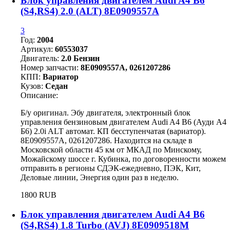
Блок управления двигателем Audi A4 B6
(S4,RS4) 2.0 (ALT) 8E0909557A
3
Год:
2004
Артикул:
60553037
Двигатель:
2.0 Бензин
Номер запчасти:
8E0909557A, 0261207286
КПП:
Вариатор
Кузов:
Седан
Описание:
Б/у оригинал. Эбу двигателя, электронный блок
управления бензиновым двигателем Audi A4 B6 (Ауди А4
Б6) 2.0i ALT автомат. КП бесступенчатая (вариатор).
8E0909557A, 0261207286. Находится на складе в
Московской области 45 км от МКАД по Минскому,
Можайскому шоссе г. Кубинка, по договоренности можем
отправить в регионы СДЭК-ежедневно, ПЭК, Кит,
Деловые линии, Энергия один раз в неделю.
1800 RUB
Блок управления двигателем Audi A4 B6
(S4,RS4) 1.8 Turbo (AVJ) 8E0909518M