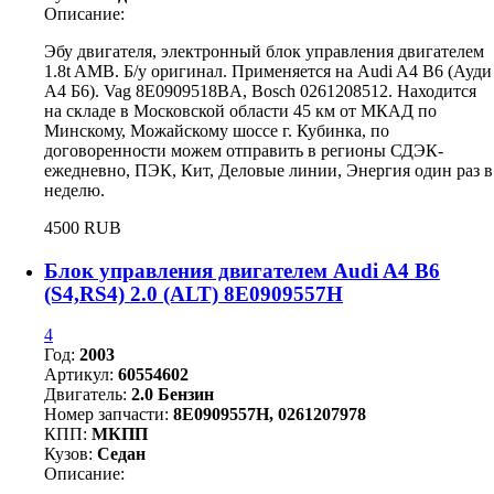
Описание:
Эбу двигателя, электронный блок управления двигателем
1.8t AMB. Б/у оригинал. Применяется на Audi A4 B6 (Ауди
А4 Б6). Vag 8E0909518BA, Bosch 0261208512. Находится
на складе в Московской области 45 км от МКАД по
Минскому, Можайскому шоссе г. Кубинка, по
договоренности можем отправить в регионы СДЭК-
ежедневно, ПЭК, Кит, Деловые линии, Энергия один раз в
неделю.
4500 RUB
Блок управления двигателем Audi A4 B6
(S4,RS4) 2.0 (ALT) 8E0909557H
4
Год:
2003
Артикул:
60554602
Двигатель:
2.0 Бензин
Номер запчасти:
8E0909557H, 0261207978
КПП:
МКПП
Кузов:
Седан
Описание: