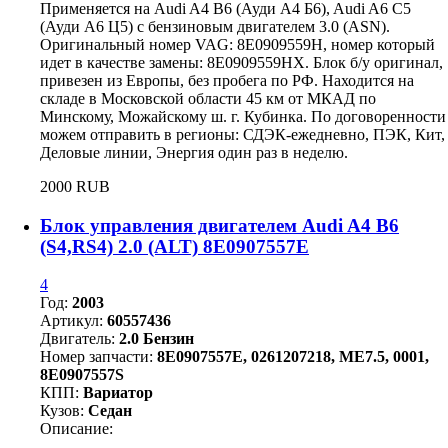
Применяется на Audi A4 B6 (Ауди А4 Б6), Audi A6 C5
(Ауди А6 Ц5) с бензиновым двигателем 3.0 (ASN).
Оригинальный номер VAG: 8E0909559H, номер который
идет в качестве замены: 8Е0909559НХ. Блок б/у оригинал,
привезен из Европы, без пробега по РФ. Находится на
складе в Московской области 45 км от МКАД по
Минскому, Можайскому ш. г. Кубинка. По договоренности
можем отправить в регионы: СДЭК-ежедневно, ПЭК, Кит,
Деловые линии, Энергия один раз в неделю.
2000 RUB
Блок управления двигателем Audi A4 B6
(S4,RS4) 2.0 (ALT) 8E0907557E
4
Год:
2003
Артикул:
60557436
Двигатель:
2.0 Бензин
Номер запчасти:
8E0907557E, 0261207218, ME7.5, 0001,
8E0907557S
КПП:
Вариатор
Кузов:
Седан
Описание: