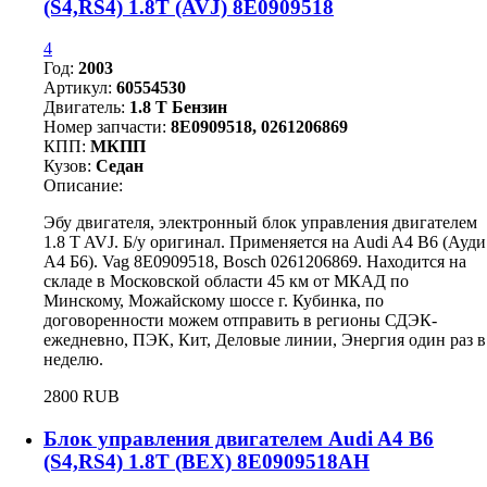
(S4,RS4) 1.8T (AVJ) 8E0909518
4
Год:
2003
Артикул:
60554530
Двигатель:
1.8 T Бензин
Номер запчасти:
8E0909518, 0261206869
КПП:
МКПП
Кузов:
Седан
Описание:
Эбу двигателя, электронный блок управления двигателем
1.8 T AVJ. Б/у оригинал. Применяется на Audi A4 B6 (Ауди
А4 Б6). Vag 8E0909518, Bosch 0261206869. Находится на
складе в Московской области 45 км от МКАД по
Минскому, Можайскому шоссе г. Кубинка, по
договоренности можем отправить в регионы СДЭК-
ежедневно, ПЭК, Кит, Деловые линии, Энергия один раз в
неделю.
2800 RUB
Блок управления двигателем Audi A4 B6
(S4,RS4) 1.8T (BEX) 8E0909518AH