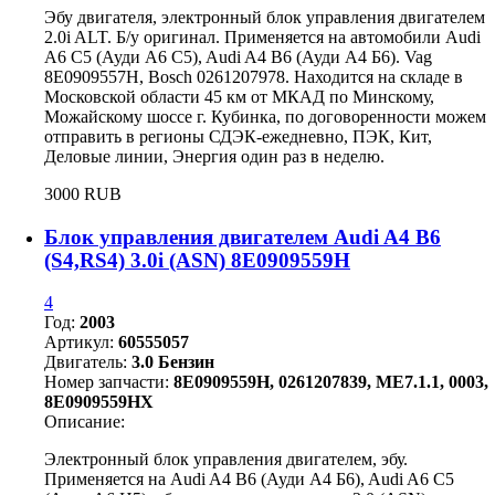
Эбу двигателя, электронный блок управления двигателем
2.0i ALT. Б/у оригинал. Применяется на автомобили Audi
A6 C5 (Ауди А6 С5), Audi A4 B6 (Ауди А4 Б6). Vag
8E0909557H, Bosch 0261207978. Находится на складе в
Московской области 45 км от МКАД по Минскому,
Можайскому шоссе г. Кубинка, по договоренности можем
отправить в регионы СДЭК-ежедневно, ПЭК, Кит,
Деловые линии, Энергия один раз в неделю.
3000 RUB
Блок управления двигателем Audi A4 B6
(S4,RS4) 3.0i (ASN) 8E0909559H
4
Год:
2003
Артикул:
60555057
Двигатель:
3.0 Бензин
Номер запчасти:
8E0909559H, 0261207839, ME7.1.1, 0003,
8E0909559HX
Описание:
Электронный блок управления двигателем, эбу.
Применяется на Audi A4 B6 (Ауди А4 Б6), Audi A6 C5