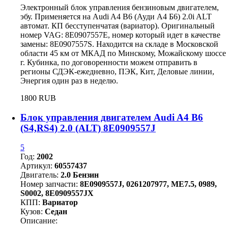
Электронный блок управления бензиновым двигателем,
эбу. Применяется на Audi A4 B6 (Ауди А4 Б6) 2.0i ALT
автомат. КП бесступенчатая (вариатор). Оригинальный
номер VAG: 8E0907557E, номер который идет в качестве
замены: 8E0907557S. Находится на складе в Московской
области 45 км от МКАД по Минскому, Можайскому шоссе
г. Кубинка, по договоренности можем отправить в
регионы СДЭК-ежедневно, ПЭК, Кит, Деловые линии,
Энергия один раз в неделю.
1800 RUB
Блок управления двигателем Audi A4 B6
(S4,RS4) 2.0 (ALT) 8E0909557J
5
Год:
2002
Артикул:
60557437
Двигатель:
2.0 Бензин
Номер запчасти:
8E0909557J, 0261207977, ME7.5, 0989,
S0002, 8E0909557JX
КПП:
Вариатор
Кузов:
Седан
Описание: