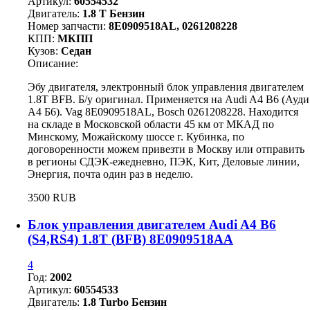
Артикул:
60554532
Двигатель:
1.8 T Бензин
Номер запчасти:
8E0909518AL, 0261208228
КПП:
МКПП
Кузов:
Седан
Описание:
Эбу двигателя, электронный блок управления двигателем
1.8T BFB. Б/у оригинал. Применяется на Audi A4 B6 (Ауди
А4 Б6). Vag 8E0909518AL, Bosch 0261208228. Находится
на складе в Московской области 45 км от МКАД по
Минскому, Можайскому шоссе г. Кубинка, по
договоренности можем привезти в Москву или отправить
в регионы СДЭК-ежедневно, ПЭК, Кит, Деловые линии,
Энергия, почта один раз в неделю.
3500 RUB
Блок управления двигателем Audi A4 B6
(S4,RS4) 1.8T (BFB) 8E0909518AA
4
Год:
2002
Артикул:
60554533
Двигатель:
1.8 Turbo Бензин