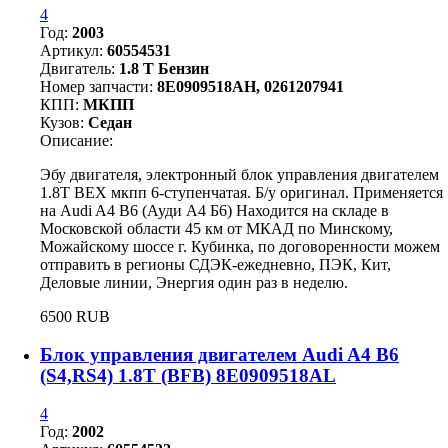
4
Год:
2003
Артикул:
60554531
Двигатель:
1.8 T Бензин
Номер запчасти:
8E0909518AH, 0261207941
КПП:
МКПП
Кузов:
Седан
Описание:
Эбу двигателя, электронный блок управления двигателем
1.8T BEX мкпп 6-ступенчатая. Б/у оригинал. Применяется
на Audi A4 B6 (Ауди А4 Б6) Находится на складе в
Московской области 45 км от МКАД по Минскому,
Можайскому шоссе г. Кубинка, по договоренности можем
отправить в регионы СДЭК-ежедневно, ПЭК, Кит,
Деловые линии, Энергия один раз в неделю.
6500 RUB
Блок управления двигателем Audi A4 B6
(S4,RS4) 1.8T (BFB) 8E0909518AL
4
Год:
2002