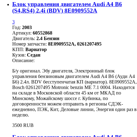
Блок управления двигателем Audi A4 B6
(S4,RS4) 2.4i (BDV) 8E0909552A
3
Год:
2003
Артикул:
60552868
Двигатель:
2.4 Бензин
Номер запчасти:
8E0909552A, 0261207495
КПП:
Вариатор
Кузов:
Седан
Описание:
Б/у оригинал. Эбу двигателя, Электронный блок
управления бензиновым двигателем Audi A4 B6 (Ауди А4
Б6) 2.4л. BDV бесступенчатая КП (вариатор). 8E0909552A,
Bosch 0261207495 Motronic benzin ME 7.1 0004. Находится
на складе в Московской области 45 км от МКАД по
Минскому, Можайскому шоссе г. Кубинка, по
договоренности можем отправить в регионы СДЭК-
ежедневно, ПЭК, Кит, Деловые линии, Энергия один раз в
неделю.
3500 RUB