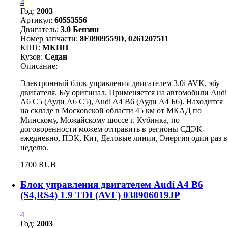
4
Год:
2003
Артикул:
60553556
Двигатель:
3.0 Бензин
Номер запчасти:
8E0909559D, 0261207511
КПП:
МКПП
Кузов:
Седан
Описание:
Электронный блок управления двигателем 3.0i AVK, эбу
двигателя. Б/у оригинал. Применяется на автомобили Audi
A6 C5 (Ауди А6 С5), Audi A4 B6 (Ауди А4 Б6). Находится
на складе в Московской области 45 км от МКАД по
Минскому, Можайскому шоссе г. Кубинка, по
договоренности можем отправить в регионы СДЭК-
ежедневно, ПЭК, Кит, Деловые линии, Энергия один раз в
неделю.
1700 RUB
Блок управления двигателем Audi A4 B6
(S4,RS4) 1.9 TDI (AVF) 038906019JP
4
Год:
2003