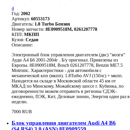
4
Год:
2002
Артикул:
60553173
Двигатель:
1.8 Turbo Бензин
Номер запчасти:
8E0909518M, 0261207778
КПП:
МКПП
Кузов:
Седан
Описание:
Электронный блок управления двигателем (двс) "мозги"
Ауди А4 Б6 2001-2004г . Б/у оригинал. Привезены из
Европы. 8E0909518M, Bosch 0261207778, Benzin ME7.5
Motronic. Характеристики - для автомобиля с
механической кпп (мкпп). 1.8Turbo AVJ (150лс) + мкпп.
Находится на складе в Московской области 45 км от
МКАД по Минскому, Можайскому шоссе г. Кубинка, по
договоренности можем отправить в регионы СДЭК-
ежедневно, ПЭК, Кит, Деловые линии, Энергия один раз в
неделю.
7000 RUB
Блок управления двигателем Audi A4 B6
(S4,RS4) 3.0 (ASN) 8E0909559