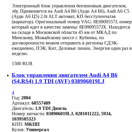
Электронный блок управления бензиновым двигателем,
эбу. Применяется на Audi A4 B6 (Ауди А4 Б6), Audi A6 C5
(Ауди А6 Ц5) 2.0i ALT автомат, КП бесступенчатая
(вариатор). Оригинальный номер VAG: 8E0909557J, номер
который идет в качестве замены: 8E0909557JX. Находится
на складе в Московской области 45 км от МКАД по
Минскому, Можайскому шоссе г. Кубинка, по
договоренности можем отправить в регионы СДЭК-
ежедневно, ПЭК, Кит, Деловые линии, Энергия один раз в
неделю.
1500 RUB
Блок управления двигателем Audi A4 B6
(S4,RS4) 1.9 TDI (AVF) 038906019LJ
4
Год:
2004
Артикул:
60557489
Двигатель:
1.9 TDI Дизель
Номер запчасти:
038906019LJ, 0281011222, 5934,
1039S05323
КПП:
МКПП
Кузов:
Универсал