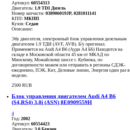
Артикул:
60554313
Двигатель:
1.9 TDI Дизель
Номер запчасти:
038906019JP, 0281011141
КПП:
МКПП
Кузов:
Седан
Описание:
Эбу двигателя, электронный блок управления дизельным
двигателем 1.9 ТДИ (AVF, AVB). Б/у оригинал.
Применяется на Audi A4 B6 (Ауди А4 Б6) Находится на
складе в Московской области 45 км от МКАД по
Минскому, Можайскому шоссе г. Кубинка, по
договоренности можем или отправить в регионы СДЭК-
ежедневно, ПЭК, Кит, Деловые линии, Энергия один раз в
неделю.
2500 RUB
Блок управления двигателем Audi A4 B6
(S4,RS4) 3.0i (ASN) 8E0909559H
4
Год:
2002
Артикул:
60554423
Двигатель:
3.0 Бензин