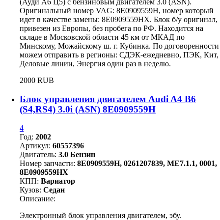
(Ауди А6 Ц5) с бензиновым двигателем 3.0 (ASN).
Оригинальный номер VAG: 8E0909559H, номер который
идет в качестве замены: 8Е0909559НХ. Блок б/у оригинал,
привезен из Европы, без пробега по РФ. Находится на
складе в Московской области 45 км от МКАД по
Минскому, Можайскому ш. г. Кубинка. По договоренности
можем отправить в регионы: СДЭК-ежедневно, ПЭК, Кит,
Деловые линии, Энергия один раз в неделю.
2000 RUB
Блок управления двигателем Audi A4 B6
(S4,RS4) 3.0i (ASN) 8E0909559H
4
Год:
2002
Артикул:
60557396
Двигатель:
3.0 Бензин
Номер запчасти:
8E0909559H, 0261207839, ME7.1.1, 0001,
8E0909559HX
КПП:
Вариатор
Кузов:
Седан
Описание:
Электронный блок управления двигателем, эбу.