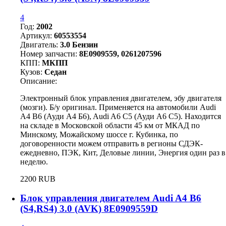
4
Год:
2002
Артикул:
60553554
Двигатель:
3.0 Бензин
Номер запчасти:
8E0909559, 0261207596
КПП:
МКПП
Кузов:
Седан
Описание:
Электронный блок управления двигателем, эбу двигателя
(мозги). Б/у оригинал. Применяется на автомобили Audi
A4 B6 (Ауди А4 Б6), Audi A6 C5 (Ауди А6 С5). Находится
на складе в Московской области 45 км от МКАД по
Минскому, Можайскому шоссе г. Кубинка, по
договоренности можем отправить в регионы СДЭК-
ежедневно, ПЭК, Кит, Деловые линии, Энергия один раз в
неделю.
2200 RUB
Блок управления двигателем Audi A4 B6
(S4,RS4) 3.0 (AVK) 8E0909559D