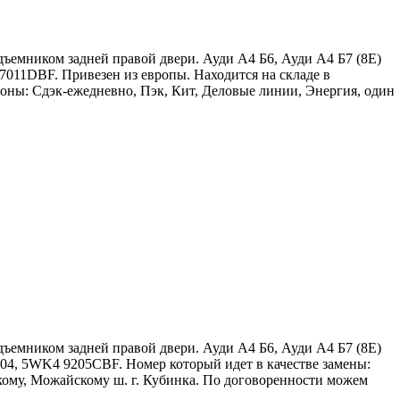
ъемником задней правой двери. Ауди А4 Б6, Ауди А4 Б7 (8Е)
7011DBF. Привезен из европы. Находится на складе в
оны: Сдэк-ежедневно, Пэк, Кит, Деловые линии, Энергия, один
ъемником задней правой двери. Ауди А4 Б6, Ауди А4 Б7 (8Е)
204, 5WK4 9205CBF. Номер который идет в качестве замены:
кому, Можайскому ш. г. Кубинка. По договоренности можем