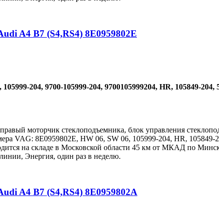
udi A4 B7 (S4,RS4) 8E0959802E
 105999-204, 9700-105999-204, 9700105999204, HR, 105849-2
 правый моторчик стеклоподъемника, блок управления стеклопод
мера VAG: 8E0959802E, HW 06, SW 06, 105999-204, HR, 105849-
одится на складе в Московской области 45 км от МКАД по Минс
линии, Энергия, один раз в неделю.
udi A4 B7 (S4,RS4) 8E0959802A