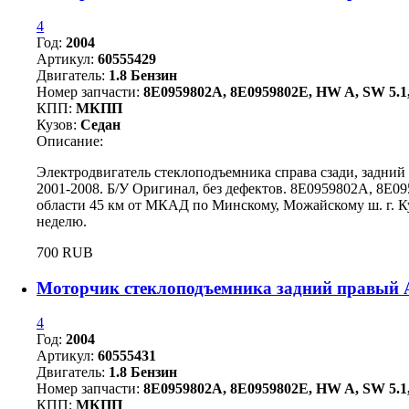
4
Год:
2004
Артикул:
60555429
Двигатель:
1.8 Бензин
Номер запчасти:
8E0959802A, 8E0959802E, HW A, SW 5.1,
КПП:
МКПП
Кузов:
Седан
Описание:
Электродвигатель стеклоподъемника справа сзади, задний
2001-2008. Б/У Оригинал, без дефектов. 8E0959802A, 8E0
области 45 км от МКАД по Минскому, Можайскому ш. г. Ку
неделю.
700 RUB
Моторчик стеклоподъемника задний правый A
4
Год:
2004
Артикул:
60555431
Двигатель:
1.8 Бензин
Номер запчасти:
8E0959802A, 8E0959802E, HW A, SW 5.1,
КПП:
МКПП