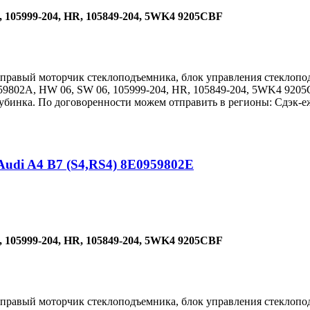
 105999-204, HR, 105849-204, 5WK4 9205CBF
 правый моторчик стеклоподъемника, блок управления стеклопод
959802A, HW 06, SW 06, 105999-204, HR, 105849-204, 5WK4 9205
бинка. По договоренности можем отправить в регионы: Сдэк-еж
udi A4 B7 (S4,RS4) 8E0959802E
 105999-204, HR, 105849-204, 5WK4 9205CBF
 правый моторчик стеклоподъемника, блок управления стеклопод