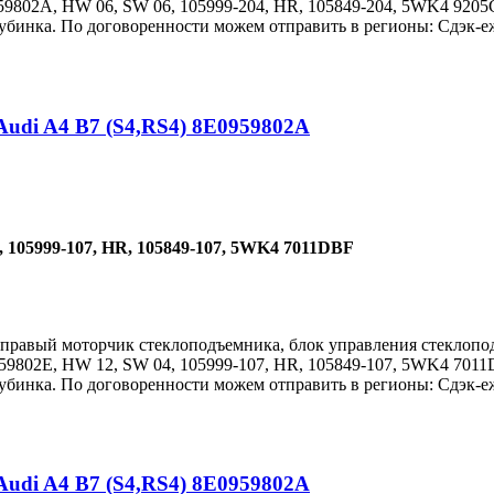
959802A, HW 06, SW 06, 105999-204, HR, 105849-204, 5WK4 9205
бинка. По договоренности можем отправить в регионы: Сдэк-еж
udi A4 B7 (S4,RS4) 8E0959802A
 105999-107, HR, 105849-107, 5WK4 7011DBF
 правый моторчик стеклоподъемника, блок управления стеклопод
959802E, HW 12, SW 04, 105999-107, HR, 105849-107, 5WK4 7011
бинка. По договоренности можем отправить в регионы: Сдэк-еж
udi A4 B7 (S4,RS4) 8E0959802A