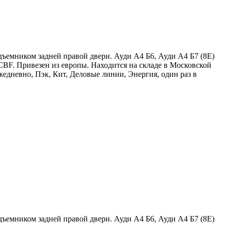
ъемником задней правой двери. Ауди А4 Б6, Ауди А4 Б7 (8Е)
CBF. Привезен из европы. Находится на складе в Московской
едневно, Пэк, Кит, Деловые линии, Энергия, один раз в
ъемником задней правой двери. Ауди А4 Б6, Ауди А4 Б7 (8Е)