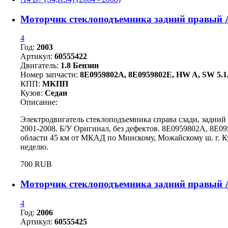
Моторчик стеклоподъемника задний правый A
4
Год:
2003
Артикул:
60555422
Двигатель:
1.8 Бензин
Номер запчасти:
8E0959802A, 8E0959802E, HW A, SW 5.1,
КПП:
МКПП
Кузов:
Седан
Описание:
Электродвигатель стеклоподъемника справа сзади, задний
2001-2008. Б/У Оригинал, без дефектов. 8E0959802A, 8E0
области 45 км от МКАД по Минскому, Можайскому ш. г. Ку
неделю.
700 RUB
Моторчик стеклоподъемника задний правый A
4
Год:
2006
Артикул:
60555425