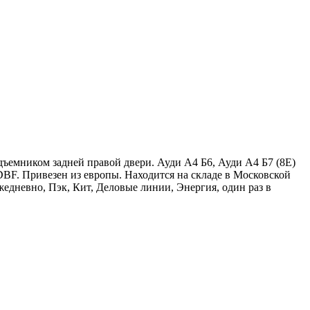
ъемником задней правой двери. Ауди А4 Б6, Ауди А4 Б7 (8Е)
DBF. Привезен из европы. Находится на складе в Московской
едневно, Пэк, Кит, Деловые линии, Энергия, один раз в