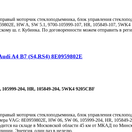
 правый моторчик стеклоподъемника, блок управления стеклопод
959802E, HW A, SW 5.1, 9700-105999-107, HR, 105849-107, 5WK4 
ому ш. г. Кубинка. По договоренности можем отправить в реги
udi A4 B7 (S4,RS4) 8E0959802E
 105999-204, HR, 105849-204, 5WK4 9205CBF
 правый моторчик стеклоподъемника, блок управления стеклопод
мера VAG: 8E0959802E, HW 06, SW 06, 105999-204, HR, 105849-
одится на складе в Московской области 45 км от МКАД по Минс
линии, Энергия, один раз в неделю.