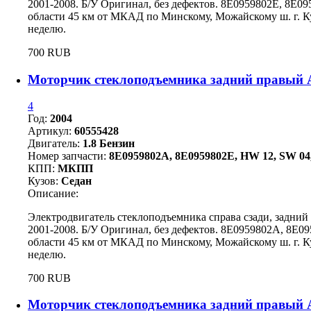
2001-2008. Б/У Оригинал, без дефектов. 8E0959802E, 8E0
области 45 км от МКАД по Минскому, Можайскому ш. г. Ку
неделю.
700 RUB
Моторчик стеклоподъемника задний правый A
4
Год:
2004
Артикул:
60555428
Двигатель:
1.8 Бензин
Номер запчасти:
8E0959802A, 8E0959802E, HW 12, SW 04,
КПП:
МКПП
Кузов:
Седан
Описание:
Электродвигатель стеклоподъемника справа сзади, задний
2001-2008. Б/У Оригинал, без дефектов. 8E0959802A, 8E0
области 45 км от МКАД по Минскому, Можайскому ш. г. Ку
неделю.
700 RUB
Моторчик стеклоподъемника задний правый A