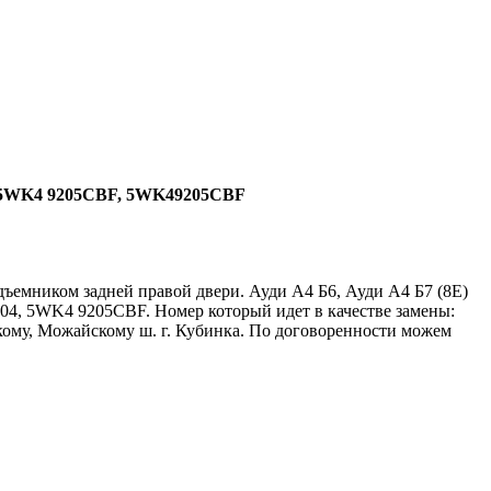
04, 5WK4 9205CBF, 5WK49205CBF
ъемником задней правой двери. Ауди А4 Б6, Ауди А4 Б7 (8Е)
204, 5WK4 9205CBF. Номер который идет в качестве замены:
кому, Можайскому ш. г. Кубинка. По договоренности можем