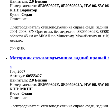
Двигатель:
2.0 Бензин
Номер запчасти:
8E0959802E, 8E0959802A, HW 06, SW 06,
КПП:
Вариатор
Кузов:
Седан
Описание:
Электродвигатель стеклоподъемника справа сзади, задний
2001-2008. Б/У Оригинал, без дефектов. 8E0959802E, 8E0
области 45 км от МКАД по Минскому, Можайскому ш. г. Ку
неделю.
700 RUB
Моторчик стеклоподъемника задний правый A
4
Год:
2007
Артикул:
60555427
Двигатель:
2.0 Бензин
Номер запчасти:
8E0959802E, 8E0959802A, HW 06, SW 06,
КПП:
МКПП
Кузов:
Седан
Описание:
Электродвигатель стеклоподъемника справа сзади, задний