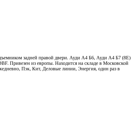
ъемником задней правой двери. Ауди А4 Б6, Ауди А4 Б7 (8Е)
DBF. Привезен из европы. Находится на складе в Московской
едневно, Пэк, Кит, Деловые линии, Энергия, один раз в