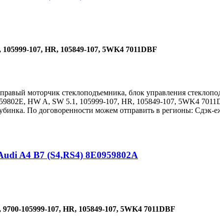
 105999-107, HR, 105849-107, 5WK4 7011DBF
 правый моторчик стеклоподъемника, блок управления стеклопод
959802E, HW A, SW 5.1, 105999-107, HR, 105849-107, 5WK4 7011
бинка. По договоренности можем отправить в регионы: Сдэк-еж
udi A4 B7 (S4,RS4) 8E0959802A
 9700-105999-107, HR, 105849-107, 5WK4 7011DBF