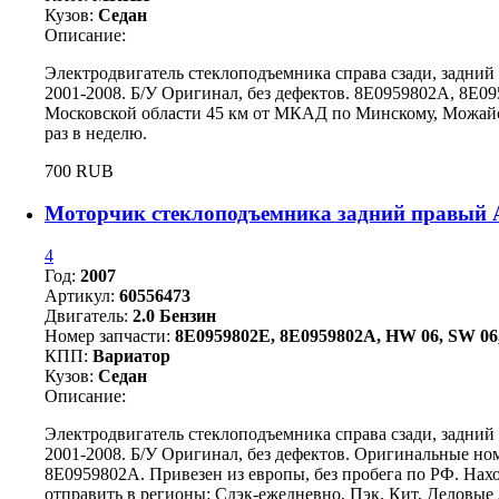
Кузов:
Седан
Описание:
Электродвигатель стеклоподъемника справа сзади, задний
2001-2008. Б/У Оригинал, без дефектов. 8E0959802A, 8E0
Московской области 45 км от МКАД по Минскому, Можайск
раз в неделю.
700 RUB
Моторчик стеклоподъемника задний правый A
4
Год:
2007
Артикул:
60556473
Двигатель:
2.0 Бензин
Номер запчасти:
8E0959802E, 8E0959802A, HW 06, SW 06,
КПП:
Вариатор
Кузов:
Седан
Описание:
Электродвигатель стеклоподъемника справа сзади, задний
2001-2008. Б/У Оригинал, без дефектов. Оригинальные но
8E0959802A. Привезен из европы, без пробега по РФ. Нах
отправить в регионы: Сдэк-ежедневно, Пэк, Кит, Деловые 