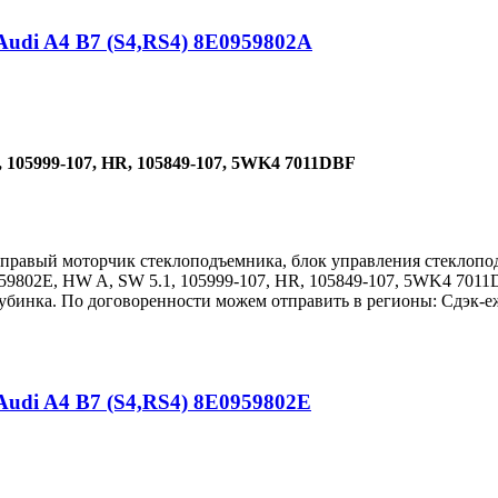
udi A4 B7 (S4,RS4) 8E0959802A
 105999-107, HR, 105849-107, 5WK4 7011DBF
 правый моторчик стеклоподъемника, блок управления стеклопод
959802E, HW A, SW 5.1, 105999-107, HR, 105849-107, 5WK4 7011
бинка. По договоренности можем отправить в регионы: Сдэк-еж
udi A4 B7 (S4,RS4) 8E0959802E