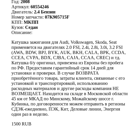
Год:
2008
Артикул:
60554246
Двигатель:
2.4 Бензин
Номер запчасти:
07K905715F
КПП:
МКПП
Кузов:
Седан
Описание:
Катушка зажигания для Audi, Volkswagen, Skoda, Seat
применяется на двигателях 2.0 FSI, 2.4i, 2.8i, 3.0i, 3.2 FSI
(AWA, BDW, BPJ, BYK, AUK, BKH, CALA, BPK, CCDA,
CCEA, CVPA, BDX, CJBA, CAJA, CCAA, CREC) и тд.
Катушка б/у оригинал, привезена из Европы без пробега
по РФ. Предоставим гарантийный срок 14 дней для
установки и проверки. В случае ВОЗВРАТА
приобретённого товара, затраты клиента, связанные с его
установкой и транспортировкой, использованию
расходных материалов и другие расходы компания НЕ
ВОЗМЕЩАЕТ. Находится на складе в Московской области
45 км от МКАД по Минскому, Можайскому шоссе г.
Кубинка, по договоренности можем отправить в регионы
СДЭК-ежедневно, ПЭК, Кит, Деловые линии, Энергия
один раз в неделю.
1500 RUB