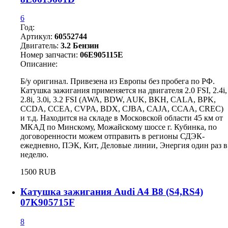
6
Год:
Артикул:
60552744
Двигатель:
3.2 Бензин
Номер запчасти:
06E905115E
Описание:
Б/у оригинал. Привезена из Европы без пробега по РФ.
Катушка зажигания применяется на двигателя 2.0 FSI, 2.4i,
2.8i, 3.0i, 3.2 FSI (AWA, BDW, AUK, BKH, CALA, BPK,
CCDA, CCEA, CVPA, BDX, CJBA, CAJA, CCAA, CREC)
и т.д. Находится на складе в Московской области 45 км от
МКАД по Минскому, Можайскому шоссе г. Кубинка, по
договоренности можем отправить в регионы СДЭК-
ежедневно, ПЭК, Кит, Деловые линии, Энергия один раз в
неделю.
1500 RUB
Катушка зажигания Audi A4 B8 (S4,RS4)
07K905715F
8