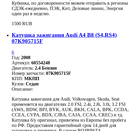
Кубинка, по договоренности можем отправить в регионы
СДЭК-ежедневно, ПЭК, Кит, Деловые линии, Энергия
один раз в неделю.
1500 RUB
Катушка зажигания Audi A4 B8 (S4,RS4)
07K905715F
6
Год:
2008
Артикул:
60554248
Двигатель:
2.4 Бензин
Номер запчасти:
07K905715F
КПП:
МКПП
Кузов:
Седан
Описание:
Катушка зажигания для Audi, Volkswagen, Skoda, Seat
применяется на двигателях 2.0 FSI, 2.4i, 2.8i, 3.0i, 3.2 FSI
(AWA, BDW, BPJ, BYK, AUK, BKH, CALA, BPK, CCDA,
CCEA, CVPA, BDX, CJBA, CAJA, CCAA, CREC) и тд.
Катушка б/у оригинал, привезена из Европы без пробега
по РФ. Предоставим гарантийный срок 14 дней для
установки и проверки. В случае ВОЗВРАТА