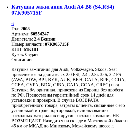
Катушка зажигания Audi A4 B8 (S4,RS4)
07K905715F
6
Год:
2008
Артикул:
60554247
Двигатель:
2.4 Бензин
Номер запчасти:
07K905715F
КПП:
МКПП
Кузов:
Седан
Описание:
Катушка зажигания для Audi, Volkswagen, Skoda, Seat
применяется на двигателях 2.0 FSI, 2.4i, 2.8i, 3.0i, 3.2 FSI
(AWA, BDW, BPJ, BYK, AUK, BKH, CALA, BPK, CCDA,
CCEA, CVPA, BDX, CJBA, CAJA, CCAA, CREC) и тд.
Катушка б/у оригинал, привезена из Европы без пробега
по РФ. Предоставим гарантийный срок 14 дней для
установки и проверки. В случае ВОЗВРАТА
приобретённого товара, затраты клиента, связанные с его
установкой и транспортировкой, использованию
расходных материалов и другие расходы компания НЕ
ВОЗМЕЩАЕТ. Находится на складе в Московской области
45 км от МКАД по Минскому, Можайскому шоссе г.