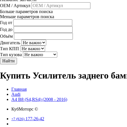
OEM / Артикул
Больше параметров поиска
Меньше параметров поиска
Год от
Год до
Объём
Двигатель
Тип КПП
Тип кузова
Найти
Купить Усилитель заднего бам
Главная
Audi
A4 B8 (S4,RS4) (2008 - 2016)
КубМоторс ©
177-26-42
+7 (926)