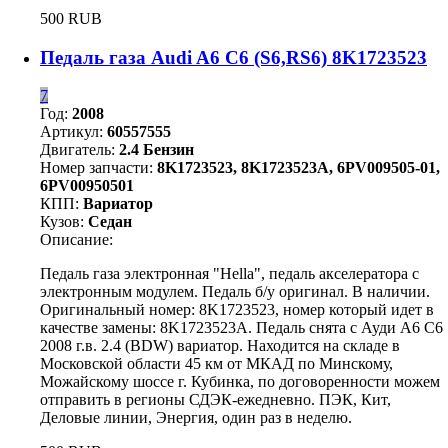
500 RUB
Педаль газа Audi A6 C6 (S6,RS6) 8K1723523
7
Год:
2008
Артикул:
60557555
Двигатель:
2.4 Бензин
Номер запчасти:
8K1723523, 8K1723523A, 6PV009505-01,
6PV00950501
КПП:
Вариатор
Кузов:
Седан
Описание:
Педаль газа электронная "Hella", педаль акселератора с
электронным модулем. Педаль б/у оригинал. В наличии.
Оригинальный номер: 8K1723523, номер который идет в
качестве замены: 8K1723523A. Педаль снята с Ауди А6 С6
2008 г.в. 2.4 (BDW) вариатор. Находится на складе в
Московской области 45 км от МКАД по Минскому,
Можайскому шоссе г. Кубинка, по договоренности можем
отправить в регионы СДЭК-ежедневно. ПЭК, Кит,
Деловые линии, Энергия, один раз в неделю.