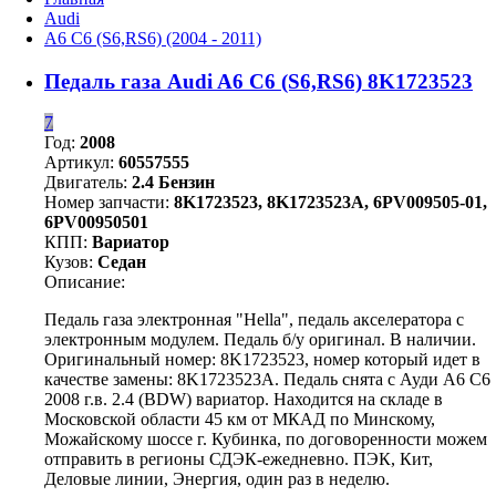
Audi
A6 C6 (S6,RS6) (2004 - 2011)
Педаль газа Audi A6 C6 (S6,RS6) 8K1723523
7
Год:
2008
Артикул:
60557555
Двигатель:
2.4 Бензин
Номер запчасти:
8K1723523, 8K1723523A, 6PV009505-01,
6PV00950501
КПП:
Вариатор
Кузов:
Седан
Описание:
Педаль газа электронная "Hella", педаль акселератора с
электронным модулем. Педаль б/у оригинал. В наличии.
Оригинальный номер: 8K1723523, номер который идет в
качестве замены: 8K1723523A. Педаль снята с Ауди А6 С6
2008 г.в. 2.4 (BDW) вариатор. Находится на складе в
Московской области 45 км от МКАД по Минскому,
Можайскому шоссе г. Кубинка, по договоренности можем
отправить в регионы СДЭК-ежедневно. ПЭК, Кит,
Деловые линии, Энергия, один раз в неделю.