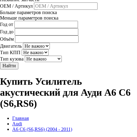
OEM / Артикул
Больше параметров поиска
Меньше параметров поиска
Год от
Год до
Объём
Двигатель
Тип КПП
Тип кузова
Найти
Купить Усилитель
акустический для Ауди A6 C6
(S6,RS6)
Главная
Audi
A6 C6 (S6,RS6) (2004 - 2011)