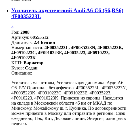
Усилитель акустический Audi A6 C6 (S6,RS6)
4F0035223L
4
Год:
2008
Артикул:
60555512
Двигатель:
2.4 Бензин
Номер запчасти:
4F0035223L, 4F0035223N, 4F0035223K,
4F0910223C, 4F0910223E, 4F0035223, 4F0910223,
4F0910223K
КПП:
Вариатор
Кузов:
Седан
Описание:
Усилитель магнитолы, Усилитель для динамика. Ауди А6
С6. Б/У Оригинал, без дефектов. 4F0035223L, 4F0035223N,
4F0035223K, 4F0910223C, 4F0910223E, 4F0035223,
4F0910223, 4F0910223K. Привезен из европы. Находится
на складе в Московской области 45 км от МКАД по
Минскому, Можайскому ш. г. Кубинка. По договоренности
можем привезти в Москву или отправить в регионы: Сдэк-
ежедневно, Пэк, Кит, Деловые линии, Энергия, один раз в
неделю.