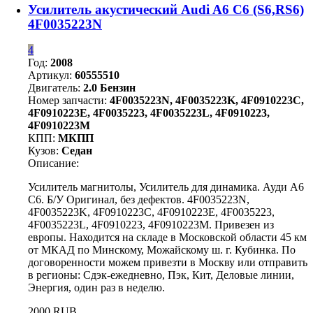
Усилитель акустический Audi A6 C6 (S6,RS6)
4F0035223N
4
Год:
2008
Артикул:
60555510
Двигатель:
2.0 Бензин
Номер запчасти:
4F0035223N, 4F0035223K, 4F0910223C,
4F0910223E, 4F0035223, 4F0035223L, 4F0910223,
4F0910223M
КПП:
МКПП
Кузов:
Седан
Описание:
Усилитель магнитолы, Усилитель для динамика. Ауди А6
С6. Б/У Оригинал, без дефектов. 4F0035223N,
4F0035223K, 4F0910223C, 4F0910223E, 4F0035223,
4F0035223L, 4F0910223, 4F0910223M. Привезен из
европы. Находится на складе в Московской области 45 км
от МКАД по Минскому, Можайскому ш. г. Кубинка. По
договоренности можем привезти в Москву или отправить
в регионы: Сдэк-ежедневно, Пэк, Кит, Деловые линии,
Энергия, один раз в неделю.
2000 RUB