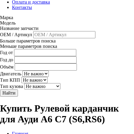
Оплата и доставка
Контакты
Марка
Модель
Название запчасти
OEM / Артикул
Больше параметров поиска
Меньше параметров поиска
Год от
Год до
Объём
Двигатель
Тип КПП
Тип кузова
Найти
Купить Рулевой карданчик
для Ауди A6 C7 (S6,RS6)
Главная