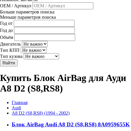
OEM / Артикул
Больше параметров поиска
Меньше параметров поиска
Год от
Год до
Объём
Двигатель
Тип КПП
Тип кузова
Найти
Купить Блок AirBag для Ауди
A8 D2 (S8,RS8)
Главная
Audi
A8 D2 (S8,RS8) (1994 - 2002)
Блок AirBag Audi A8 D2 (S8,RS8) 8A0959655K