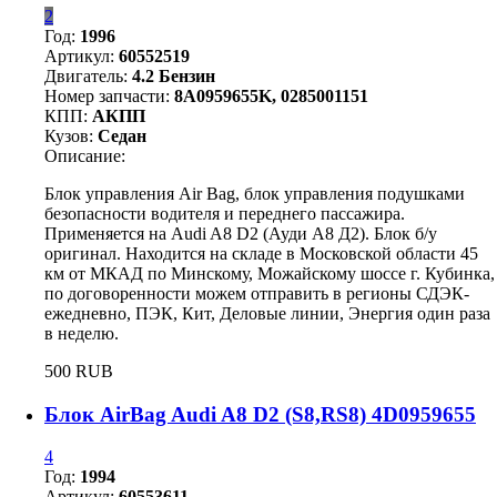
2
Год:
1996
Артикул:
60552519
Двигатель:
4.2 Бензин
Номер запчасти:
8A0959655K, 0285001151
КПП:
АКПП
Кузов:
Седан
Описание:
Блок управления Air Bag, блок управления подушками
безопасности водителя и переднего пассажира.
Применяется на Audi A8 D2 (Ауди А8 Д2). Блок б/у
оригинал. Находится на складе в Московской области 45
км от МКАД по Минскому, Можайскому шоссе г. Кубинка,
по договоренности можем отправить в регионы СДЭК-
ежедневно, ПЭК, Кит, Деловые линии, Энергия один раза
в неделю.
500 RUB
Блок AirBag Audi A8 D2 (S8,RS8) 4D0959655
4
Год:
1994
Артикул:
60553611