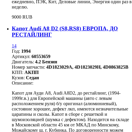
ежедневно, ПЭК, Кит, Деловые линии, Энергия один раз в
неделю.
9000 RUB
Капот Audi A8 D2 (S8,RS8) ЕВРОПА, ДО
РЕСТАЙЛИНГ
14
Год:
1994
Артикул:
60553659
Двигатель:
4.2 Бензин
Номер запчасти:
4D1823029A, 4D1823029H, 4D0863825B
КПП:
АКПП
Кузов:
Седан
Описание:
Капот для Ауди А8, Audi A8D2, до рестайлинг, (1994-
1999г.в.) для Европейской машины (авто с левым
расположением руля) б/у оригинал (алюминиевый),
состояние хорошее, дефект лкп, имеются незначительные
царапины и сколы. Капот в сборе с решеткой и
шумоизоляцией (шумка с дефектом). Находится на складе
в Московской области 45 км от МКАД по Минскому,
Можайскому ш. г. Кубинка. По договоренности можем