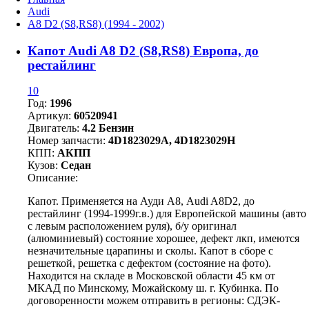
Audi
A8 D2 (S8,RS8) (1994 - 2002)
Капот Audi A8 D2 (S8,RS8) Европа, до
рестайлинг
10
Год:
1996
Артикул:
60520941
Двигатель:
4.2 Бензин
Номер запчасти:
4D1823029A, 4D1823029H
КПП:
АКПП
Кузов:
Седан
Описание:
Капот. Применяется на Ауди А8, Audi A8D2, до
рестайлинг (1994-1999г.в.) для Европейской машины (авто
с левым расположением руля), б/у оригинал
(алюминиевый) состояние хорошее, дефект лкп, имеются
незначительные царапины и сколы. Капот в сборе с
решеткой, решетка с дефектом (состояние на фото).
Находится на складе в Московской области 45 км от
МКАД по Минскому, Можайскому ш. г. Кубинка. По
договоренности можем отправить в регионы: СДЭК-