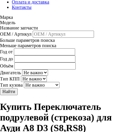
Оплата и доставка
Контакты
Марка
Модель
Название запчасти
OEM / Артикул
Больше параметров поиска
Меньше параметров поиска
Год от
Год до
Объём
Двигатель
Тип КПП
Тип кузова
Найти
Купить Переключатель
подрулевой (стрекоза) для
Ауди A8 D3 (S8,RS8)