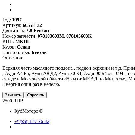
Год:
1997
Артикул:
60558132
Двигатель:
2.8 Бензин
Номер запчасти:
078103603M, 078103603K
КПП:
МКПП
Кузов:
Седан
Тип топлива:
Бензин
Описание:
Верхняя часть масляного поддона , поддон верхний и т д. При
, Ауди А4 Б5, Ауди А8 Д2, Ауди 80 Б4, Ауди 90 Б4 от 1994г и
складе в Московской области 45 км от МКАД по Минскому, Мо
Энергия один раз в неделю.
Заказать
Спросить
2500 RUB
КубМоторс ©
177-26-42
+7 (926)